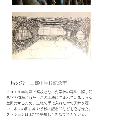
「時の殻」
上郷中学校記念室
２０１１年地震で廃校となった学校の再生に際し記
念室を依頼された。この土地に包まれているような
空間にするため、土地で手に入れた木で天井を覆
い、木々の間に本や学校の記念品などを忍ばせた。
クッションは土地で採集した籾殻でできている。
Shell of time / Kamigo-Junior High
School Memorial library
This school was closed by the earthquake of